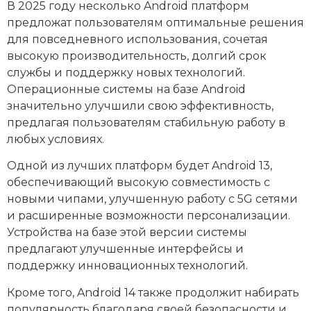
В 2025 году несколько Android платформ
предложат пользователям оптимальные решения
для повседневного использования, сочетая
высокую производительность, долгий срок
службы и поддержку новых технологий.
Операционные системы на базе Android
значительно улучшили свою эффективность,
предлагая пользователям стабильную работу в
любых условиях.
Одной из лучших платформ будет Android 13,
обеспечивающий высокую совместимость с
новыми чипами, улучшенную работу с 5G сетями
и расширенные возможности персонализации.
Устройства на базе этой версии системы
предлагают улучшенные интерфейсы и
поддержку инновационных технологий.
Кроме того, Android 14 также продолжит набирать
популярность благодаря своей безопасности и