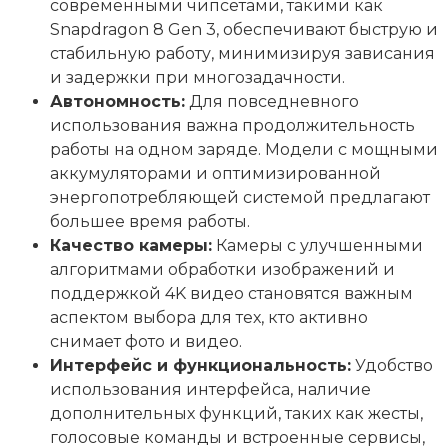
современными чипсетами, такими как
Snapdragon 8 Gen 3, обеспечивают быструю и
стабильную работу, минимизируя зависания
и задержки при многозадачности.
Автономность:
Для повседневного
использования важна продолжительность
работы на одном заряде. Модели с мощными
аккумуляторами и оптимизированной
энергопотребляющей системой предлагают
большее время работы.
Качество камеры:
Камеры с улучшенными
алгоритмами обработки изображений и
поддержкой 4K видео становятся важным
аспектом выбора для тех, кто активно
снимает фото и видео.
Интерфейс и функциональность:
Удобство
использования интерфейса, наличие
дополнительных функций, таких как жесты,
голосовые команды и встроенные сервисы,