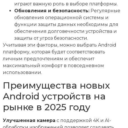
играют важную роль в выборе платформы.
Обновления и безопасность:
Регулярные
обновления операционной системы и
функции защиты данных необходимы для
обеспечения долговечности устройства и
защиты от угроз безопасности.
Учитывая эти факторы, можно выбрать Android
платформу, которая будет соответствовать
личным предпочтениям и обеспечит
максимальный комфорт в повседневном
использовании.
Преимущества новых
Android устройств на
рынке в 2025 году
Улучшенная камера
с поддержкой 4K и AI-
обработки изображений позволяет создавать