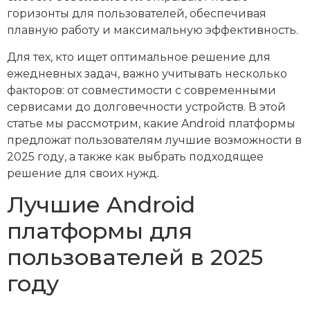
горизонты для пользователей, обеспечивая
плавную работу и максимальную эффективность.
Для тех, кто ищет оптимальное решение для
ежедневных задач, важно учитывать несколько
факторов: от совместимости с современными
сервисами до долговечности устройств. В этой
статье мы рассмотрим, какие Android платформы
предложат пользователям лучшие возможности в
2025 году, а также как выбрать подходящее
решение для своих нужд.
Лучшие Android
платформы для
пользователей в 2025
году