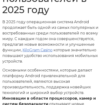
2025 году
В 2025 году операционная система Android
продолжает быть одной из самых популярных и
востребованных среди пользователей по всему
миру. С каждым годом она совершенствуется,
предлагая новые возможности и улучшенные
функции,
KiloGram Casino
которые значительно
повышают удобство использования мобильных
устройств.
Основными особенностями, которые делают
платформу Android привлекательной для
пользователей, являются высокая
производительность, поддержка новейших
технологий и широкий выбор устройств.
Инновации в области процессоров, камер и
систем безопасности
открывают новые